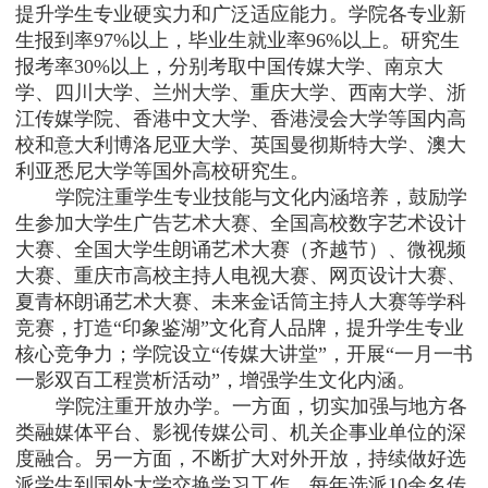
提升学生专业硬实力和广泛适应能力。学院各专业新
生报到率
97%
以上，毕业生就业率
96%
以上。研究生
报考率
30%
以上，分别考取中国传媒大学、南京大
学、四川大学、兰州大学、重庆大学、西南大学、浙
江传媒学院、香港中文大学、香港浸会大学等国内高
校和意大利博洛尼亚大学、英国曼彻斯特大学、澳大
利亚悉尼大学等国外高校研究生。
学院注重学生专业技能与文化内涵培养，鼓励学
生参加大学生广告艺术大赛、全国高校数字艺术设计
大赛、全国大学生朗诵艺术大赛（齐越节）、微视频
大赛、重庆市高校主持人电视大赛、网页设计大赛、
夏青杯朗诵艺术大赛、未来金话筒主持人大赛等学科
竞赛，打造“印象鉴湖”文化育人品牌，提升学生专业
核心竞争力；学院设立“传媒大讲堂”，开展“一月一书
一影双百工程赏析活动”，增强学生文化内涵。
学院注重开放办学。一方面，切实加强与地方各
类融媒体平台、影视传媒公司、机关企事业单位的深
度融合。另一方面，不断扩大对外开放，持续做好选
派学生到国外大学交换学习工作，每年选派
10
余名传