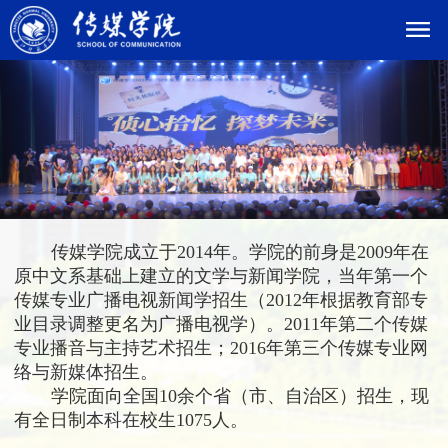
传媒学院成立于
2014
年。学院的前身是
2009
年在
原中文系基础上建立的文学与新闻学院，当年第一个
传媒专业广播电视新闻学招生（
2012
年根据教育部专
业目录调整更名为广播电视学）。
2011
年第二个传媒
专业播音与主持艺术招生；
2016
年第三个传媒专业网
络与新媒体招生。
学院面向全国
10
余个省（市、自治区）招生，现
有全日制本科在校生
1075
人。