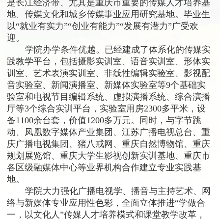
是长江经济带、尤其是重庆市重要的传媒人才培养基
地、传媒文化和城乡传媒事业应用研究基地。毕业生
以“就业有实力”“创业有能力”“发展有潜力”广受欢
迎。
学院办学条件优越。已经建成了体系化的传媒实
践教学平台，包括摄影实训室、语音实训室、形体实
训室、艺术表演实训室、非线性编辑实验室、影视配
音实验室、新闻演播室、新媒体实验室等
9
个基础实
验室和电视节目编辑系统、虚拟演播系统、综合演播
厅等
3
个综合实训平台，实验室用房
2300
多平米，设
备
1100
余台套，价值
1200
多万元。同时，与字节跳
动、凤凰数字媒体产业集团、江苏广播电视总台、重
庆广播电视集团、猪八戒网、重庆自然博物馆、重庆
规划展览馆、重庆大学生影视创新实训基地、重庆市
各区级融媒体中心等业界机构合作建立专业实践基
地。
学院大力强化广播电视学、播音与主持艺术、网
络与新媒体专业应用性色彩，全面立体推进“学做合
一，以文化人”传媒人才培养模式和课堂教学改革，