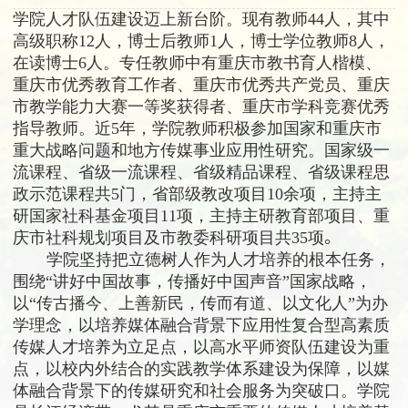
学院人才队伍建设迈上新台阶。现有教师
44
人，其中
高级职称
12
人，博士后教师
1
人，博士学位教师
8
人，
在读博士
6
人。专任教师中有重庆市教书育人楷模、
重庆市优秀教育工作者、重庆市优秀共产党员、重庆
市教学能力大赛一等奖获得者、重庆市学科竞赛优秀
指导教师。近
5
年，学院教师积极参加国家和重庆市
重大战略问题和地方传媒事业应用性研究。
国家级一
流课程、省级一流课程、省级精品课程、省级课程思
政
示范课程共5
门，
省部级教改项目
10余
项，主持主
研国家社科基金项目11项，主持主研教育部项目、重
庆市社科规划项目及市教委科研项目共35项
。
学院坚持把立德树人作为人才培养的根本任务，
围绕“讲好中国故事，传播好中国声音”国家战略，
以“传古播今、上善新民，传而有道、以文化人”为办
学理念，以培养媒体融合背景下应用性复合型高素质
传媒人才培养为立足点，以高水平师资队伍建设为重
点，以校内外结合的实践教学体系建设为保障，以媒
体融合背景下的传媒研究和社会服务为突破口。学院