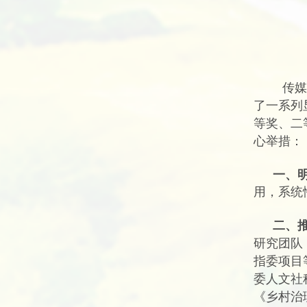
传媒
了一系列
等奖、二
心举措：
一、
用，系统
二、
研究团队
指委项目
委人文社
《乡村治