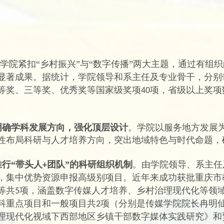
学院紧扣
“乡村振兴”与“数字传播”两大主题，通过有
显著成果。
据统计，学院领导和系主任及专业骨干，分别
等奖、三等奖、优秀奖等国家级奖项
项，省级以上奖项
40
明确学科发展方向，强化顶层设计
。学院以服务地方发展
性布局科研与人才培养方向，突出地域特色与时代命题，
推行
“带头人
团队”的科研组织机制
。由学院领导、系主任
+
，集中优势资源申报高级别项目。近年来成功获批重庆市
等共
项，涵盖数字传媒人才培养、乡村治理现代化等领
5
科重点项目和一般项目共
项（分别是传媒学院院长冉明
2
理现代化视域下西部地区乡镇干部数字媒体实践研究》和