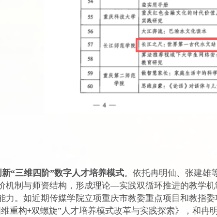
创新
“
三维四阶
”
数字
人才培养模式
。依托冉明仙
、
张建雄
价机制与师资结构，形成理论
—实践双循环推进的教学机
能力。
如近期传媒学院立项重庆市教委重点项目和教指委
四维重构
双螺旋”人才培养模式改革与实践探索》，和冉
+