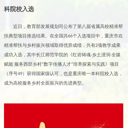
科院校入选
近日，教育部发展规划司公布了第八届省属高校精准帮
扶典型项目推选结果。在全国共
个入选项目中，重庆市在
66
精准帮扶与乡村振兴领域取得优异成绩，共有
项教学成果
2
成功入选，其中长江师范学院的《红岩铸魂
乡土浸润
全媒
·
·
赋能 服务西部乡村
数字传播人才
培养探索与实践》项目
“
”
（序号
）获得国家级认可，
也是重庆唯一本科院校入选，
49
成为高校服务乡村全面振兴的先进典型。