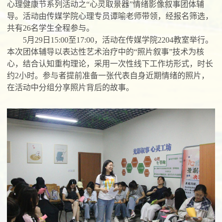
心理健康节系列活动之“心灵取景器”情绪影像叙事团体辅
导。活动由传媒学院心理专员谭喻老师带领，经报名筛选，
共有
26
名学生全程参与。
5
月
29
日
15:00
至
17:00
，活动在传媒学院
2204
教室举行。
本次团体辅导以表达性艺术治疗中的“照片叙事”技术为核
心，结合认知重构理论，采用一次性线下工作坊形式，时长
约
2
小时。参与者提前准备一张代表自身近期情绪的照片，
在活动中分组分享照片背后的故事。