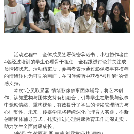
活动过程中，全体成员签署保密承诺书，小组协作者由
4
名经过培训的学生心理骨干担任，全程跟进讨论并关注成
员情绪状态。活动结束后，参与者表示通过影像叙事将模糊
的情绪转化为可见的画面，在同伴倾听中获得“被理解”的情
感支持。
本次“心灵取景器”情绪影像叙事团体辅导，将艺术创
作、认知重构与团体支持有机融合，引导学生在取景与叙事
中觉察情绪、重构视角，有效提升了学生的情绪管理能力与
心理韧性。未来，传媒学院将持续深化心理育人实践，不断
创新团体辅导形式，扎实推进心理健康教育工作走深走实，
助力学生全面健康成长。
(
来源
:
文 付雨菡 图 林茜 刘雪杭
|
审核
:
谭喻）